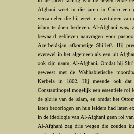
in de jaren tachtig van de negentiende e
Afghani weet in die jaren in Caïro een 
verzamelen die hij weet te overtuigen van
islam te doen herleven. Al-Afghani was, zo
bewaard gebleven aanvragen voor paspoort
Azerbeidzjan afkomstige Shi’iet
9
. Hij pre
evenwel in het algemeen als een uit Afgha
ook zijn naam, Al-Afghani. Omdat hij Shi’
geweest met de Wahhabietische moordpar
Kerbela in 1802. Hij meende ook dat d
Constantinopel mogelijk een essentiële rol 
de glorie van de islam, en omdat het Ott
laten beoorlogen en hun leiders had laten 
in de ideologie van Al-Afghani geen rol van
Al-Afghani zag drie wegen die zouden kun