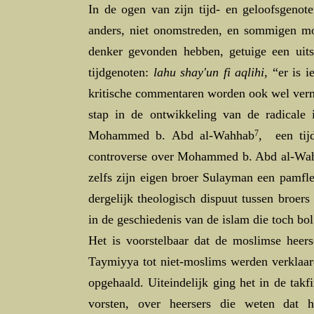
In de ogen van zijn tijd- en geloofsgeno
anders, niet onomstreden, en sommigen mo
denker gevonden hebben, getuige een uit
tijdgenoten:
lahu shay'un fi aqlihi
, “er is 
kritische commentaren worden ook wel ver
stap in de ontwikkeling van de radicale i
Mohammed b. Abd al-Wahhab
7
, een tij
controverse over Mohammed b. Abd al-Wahh
zelfs zijn eigen broer Sulayman een pamfl
dergelijk theologisch dispuut tussen broer
in de geschiedenis van de islam die toch bol
Het is voorstelbaar dat de moslimse heers
Taymiyya tot niet-moslims werden verklaar
opgehaald. Uiteindelijk ging het in de tak
vorsten, over heersers die weten dat 