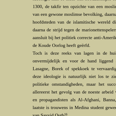
1300, de takfir ten opzichte van een mosli
van een gewone moslimse bevolking, daarna 
hoofdsteden van de islamitische wereld di
daarna de strijd tegen de marionettenspel
aansluit bij het politiek correcte anti-Amer
de Koude Oorlog heeft geërfd.
Toch is deze reeks van lagen in de huid
onvermijdelijk en voor de hand liggend 
Lasagne, Borek of spekkoek te vervaardi
deze ideologie is natuurlijk niet los te 
politieke omstandigheden, maar het suc
allereerst het gevolg van de noeste arbeid
en propagandisten als Al-Afghani, Ban
laatste is trouwens in Medina student gew
van Sayyid Qutb
16
.