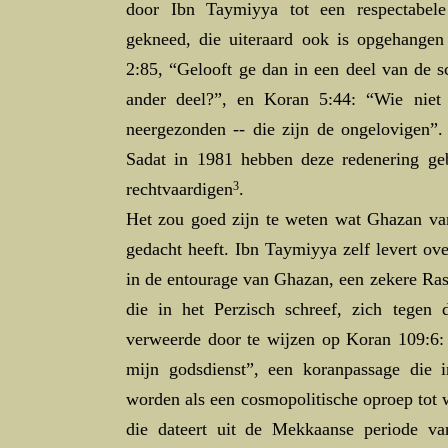
door Ibn Taymiyya tot een respectabel
gekneed, die uiteraard ook is opgehangen
2:85, “Gelooft ge dan in een deel van de sc
ander deel?”, en Koran 5:44: “Wie niet
neergezonden -- die zijn de ongelovigen
Sadat in 1981 hebben deze redenering g
rechtvaardigen
3
.
Het zou goed zijn te weten wat Ghazan va
gedacht heeft. Ibn Taymiyya zelf levert ove
in de entourage van Ghazan, een zekere Ras
die in het Perzisch schreef, zich tege
verweerde door te wijzen op Koran 109:6: 
mijn godsdienst”, een koranpassage die 
worden als een cosmopolitische oproep tot w
die dateert uit de Mekkaanse periode 