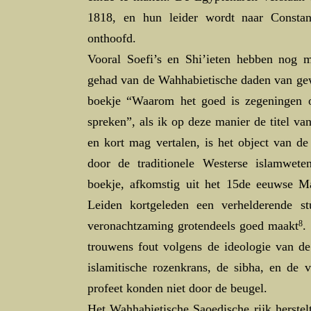
1818, en hun leider wordt naar Constant
onthoofd.
Vooral Soefi’s en Shi’ieten hebben nog m
gehad van de Wahhabietische daden van gewe
boekje “Waarom het goed is zegeningen 
spreken”, als ik op deze manier de titel va
en kort mag vertalen, is het object van de
door de traditionele Westerse islamwet
boekje, afkomstig uit het 15de eeuwse Ma
Leiden kortgeleden een verhelderende st
veronachtzaming grotendeels goed maakt
8
.
trouwens fout volgens de ideologie van de
islamitische rozenkrans, de sibha, en de 
profeet konden niet door de beugel.
Het Wahhabietische Saoedische rijk herstel