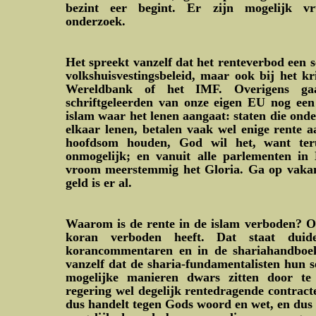
bezint eer begint. Er zijn mogelijk vr
onderzoek.
Het spreekt vanzelf dat het renteverbod een se
volkshuisvestingsbeleid, maar ook bij het k
Wereldbank of het IMF. Overigens gaa
schriftgeleerden van onze eigen EU nog een
islam waar het lenen aangaat: staten die ond
elkaar lenen, betalen vaak wel enige rente 
hoofdsom houden, God wil het, want ter
onmogelijk; en vanuit alle parlementen in
vroom meerstemmig het Gloria. Ga op vakan
geld is er al.
Waarom is de rente in de islam verboden? O
koran verboden heeft. Dat staat duidel
korancommentaren en in de shariahandboe
vanzelf dat de sharia-fundamentalisten hun se
mogelijke manieren dwars zitten door te s
regering wel degelijk rentedragende contracte
dus handelt tegen Gods woord en wet, en dus il