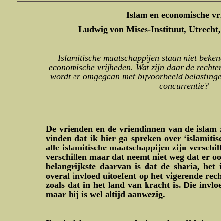
Islam en economische vr
Ludwig von Mises-Instituut, Utrecht
Islamitische maatschappijen staan niet beke
economische vrijheden. Wat zijn daar de recht
wordt er omgegaan met bijvoorbeeld belastinge
concurrentie?
De vrienden en de vriendinnen van de islam z
vinden dat ik hier ga spreken over ‘islamiti
alle islamitische maatschappijen zijn verschil
verschillen maar dat neemt niet weg dat er o
belangrijkste daarvan is dat de sharia, het i
overal invloed uitoefent op het vigerende rech
zoals dat in het land van kracht is. Die invloe
maar hij is wel altijd aanwezig.