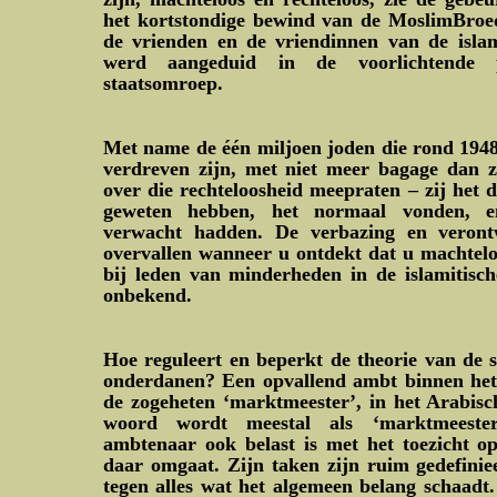
het kortstondige bewind van de MoslimBroed
de vrienden en de vriendinnen van de islam
werd aangeduid in de voorlichtende
staatsomroep.
Met name de één miljoen joden die rond 1948 
verdreven zijn, met niet meer bagage dan 
over die rechteloosheid meepraten – zij het d
geweten hebben, het normaal vonden, en
verwacht hadden. De verbazing en veront
overvallen wanneer u ontdekt dat u machteloo
bij leden van minderheden in de islamitisch
onbekend.
Hoe reguleert en beperkt de theorie van de 
onderdanen? Een opvallend ambt binnen het 
de zogeheten ‘marktmeester’, in het Arabis
woord wordt meestal als ‘marktmeeste
ambtenaar ook belast is met het toezicht o
daar omgaat. Zijn taken zijn ruim gedefiniee
tegen alles wat het algemeen belang schaadt