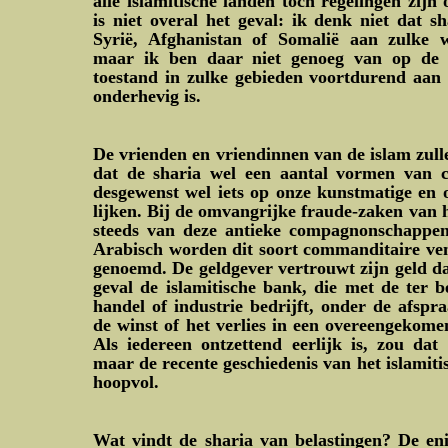
alle islamitische landen toch regelingen zijn
is niet overal het geval: ik denk niet dat s
Syrië, Afghanistan of Somalië aan zulke w
maar ik ben daar niet genoeg van op de 
toestand in zulke gebieden voortdurend aan
onderhevig is.
De vrienden en vriendinnen van de islam zull
dat de sharia wel een aantal vormen van 
desgewenst wel iets op onze kunstmatige en o
lijken. Bij de omvangrijke fraude-zaken van h
steeds van deze antieke compagnonschappen
Arabisch worden dit soort commanditaire v
genoemd. De geldgever vertrouwt zijn geld dan
geval de islamitische bank, die met de ter b
handel of industrie bedrijft, onder de afspr
de winst of het verlies in een overeengekome
Als iedereen ontzettend eerlijk is, zou da
maar de recente geschiedenis van het islamiti
hoopvol.
Wat vindt de sharia van belastingen? De eni