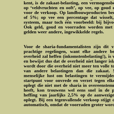
kent, is de zakaat-belasting, een vermogensb
op ‘veldvruchten en ooft’, op vee, op goud 
voor de verkoop. Op landbouwproducten bed
of 5%; op vee een percentage dat wisselt,
systeem, maar toch één voorbeeld: bij bijv
Ook geld, goud en voorraden worden met 
gelden weer andere, ingewikkelde regels.
Voor de sharia-fundamentalisten zijn dit 
prachtige regelingen, want elke andere b
overheid zal heffen (inkomstenbelasting!), is 
en bewijst dus dat de overheid niet langer isl
wordt door die overheid niet meer ten volle t
van andere belastingen dan die zakaat.
menselijke lust om belastingen te vermijd
startpunt voor onvrede en verzet tegen elke
oplegt die niet met de sharia in overeenstem
heeft, kon trouwens wel eens snel in de
heffing van jaarlijks 2,5% op de aanwezig
oplegt. Bij een tegenvallende verkoop stijgt
automatisch, omdat de voorraden groter wo