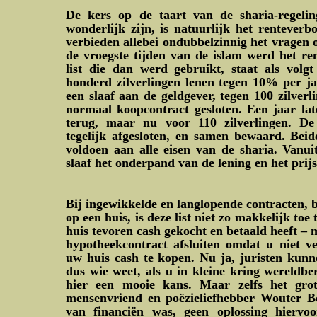
De kers op de taart van de sharia-regelin
wonderlijk zijn, is natuurlijk het rentever
verbieden allebei ondubbelzinnig het vragen o
de vroegste tijden van de islam werd het re
list die dan werd gebruikt, staat als volgt
honderd zilverlingen lenen tegen 10% per ja
een slaaf aan de geldgever, tegen 100 zilver
normaal koopcontract gesloten. Een jaar lat
terug, maar nu voor 110 zilverlingen. D
tegelijk afgesloten, en samen bewaard. Beid
voldoen aan alle eisen van de sharia. Vanui
slaaf het onderpand van de lening en het prijs
Bij ingewikkelde en langlopende contracten, 
op een huis, is deze list niet zo makkelijk toe 
huis tevoren cash gekocht en betaald heeft – 
hypotheekcontract afsluiten omdat u niet 
uw huis cash te kopen. Nu ja, juristen kun
dus wie weet, als u in kleine kring wereldbe
hier een mooie kans. Maar zelfs het grote
mensenvriend en poëzieliefhebber Wouter Bos
van financiën was, geen oplossing hierv