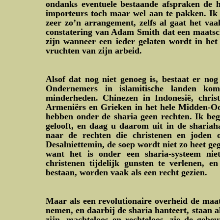
ondanks eventuele bestaande afspraken de h
importeurs toch maar wel aan te pakken. Ik h
zeer zo’n arrangement, zelfs al gaat het vaak
constatering van Adam Smith dat een maatsch
zijn wanneer een ieder gelaten wordt in het
vruchten van zijn arbeid.
Alsof dat nog niet genoeg is, bestaat er nog
Ondernemers in islamitische landen kom
minderheden. Chinezen in Indonesië, chris
Armeniërs en Grieken in het hele Midden-Oo
hebben onder de sharia geen rechten. Ik beg
gelooft, en daag u daarom uit in de sharia
naar de rechten die christenen en joden o
Desalniettemin, de soep wordt niet zo heet ge
want het is onder een sharia-systeem ni
christenen tijdelijk gunsten te verlenen, e
bestaan, worden vaak als een recht gezien.
Maar als een revolutionaire overheid de maa
nemen, en daarbij de sharia hanteert, staan a
zijn, machteloos en rechteloos, zie de gebe