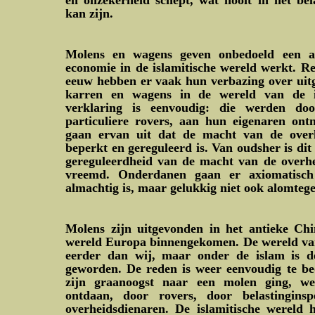
en onzekerheid schept, wat nooit in het be
kan zijn.
Molens en wagens geven onbedoeld een aa
economie in de islamitische wereld werkt. Re
eeuw hebben er vaak hun verbazing over uitg
karren en wagens in de wereld van de i
verklaring is eenvoudig: die werden do
particuliere rovers, aan hun eigenaren on
gaan ervan uit dat de macht van de over
beperkt en gereguleerd is. Van oudsher is dit
gereguleerdheid van de macht van de overhei
vreemd. Onderdanen gaan er axiomatisch
almachtig is, maar gelukkig niet ook alomteg
Molens zijn uitgevonden in het antieke Chin
wereld Europa binnengekomen. De wereld va
eerder dan wij, maar onder de islam is d
geworden. De reden is weer eenvoudig te b
zijn graanoogst naar een molen ging, we
ontdaan, door rovers, door belastingins
overheidsdienaren. De islamitische wereld