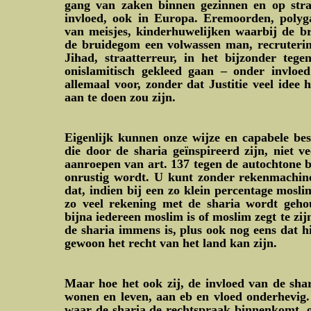
gang van zaken binnen gezinnen en op straa
invloed, ook in Europa. Eremoorden, polyg
van meisjes, kinderhuwelijken waarbij de br
de bruidegom een volwassen man, recruteri
Jihad, straatterreur, in het bijzonder teg
onislamitisch gekleed gaan – onder invloe
allemaal voor, zonder dat Justitie veel idee 
aan te doen zou zijn.
Eigenlijk kunnen onze wijze en capabele be
die door de sharia geïnspireerd zijn, niet ve
aanroepen van art. 137 tegen de autochtone b
onrustig wordt. U kunt zonder rekenmachine
dat, indien bij een zo klein percentage moslim
zo veel rekening met de sharia wordt geho
bijna iedereen moslim is of moslim zegt te zij
de sharia immens is, plus ook nog eens dat h
gewoon het recht van het land kan zijn.
Maar hoe het ook zij, de invloed van de sha
wonen en leven, aan eb en vloed onderhevig.
waar de sharia de rechtspraak binnenkomt, g