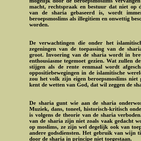
mogelijk door de beroepsmoslims vervangen
macht, rechtspraak en bestuur dat niet op d
van de sharia gebaseerd is, wordt imme
beroepsmoslims als illegitiem en onwettig be
worden.
De verwachtingen die onder het islamitisc
zegeningen van de toepassing van de shari
groot. Invoering van de sharia wordt in br
enthousiasme tegemoet gezien. Wat zullen de
stijgen als de rente eenmaal wordt afgescha
oppositiebewegingen in de islamitische wer
zou het volk zijn eigen beroepsmoslims nie
kent de wetten van God, dat wil zeggen de shar
De sharia gunt wie aan de sharia onderwor
Muziek, dans, toneel, historisch-kritisch onde
is volgens de theorie van de sharia verbode
van de sharia zijn niet zoals vaak gedacht wo
op moslims, ze zijn wel degelijk ook van to
andere godsdiensten. Het gebruik van wijn t
door de sharia in principe niet toegestaan.