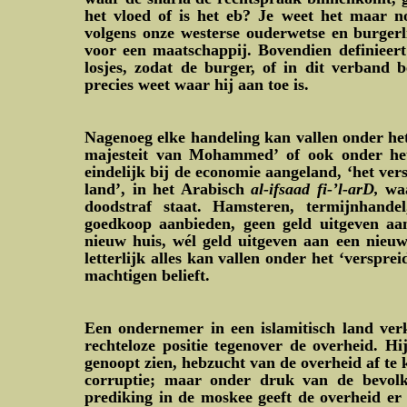
het vloed of is het eb? Je weet het maar no
volgens onze westerse ouderwetse en burgerl
voor een maatschappij. Bovendien definieert
losjes, zodat de burger, of in dit verband 
precies weet waar hij aan toe is.
Nagenoeg elke handeling kan vallen onder het
majesteit van Mohammed’ of ook onder het
eindelijk bij de economie aangeland, ‘het ver
land’, in het Arabisch
al-ifsaad fi-’l-arD,
wa
doodstraf staat. Hamsteren, termijnhande
goedkoop aanbieden, geen geld uitgeven aa
nieuw huis, wél geld uitgeven aan een nieuw
letterlijk alles kan vallen onder het ‘verspre
machtigen belieft.
Een ondernemer in een islamitisch land verk
rechteloze positie tegenover de overheid. Hi
genoopt zien, hebzucht van de overheid af te
corruptie; maar onder druk van de bevolk
prediking in de moskee geeft de overheid e