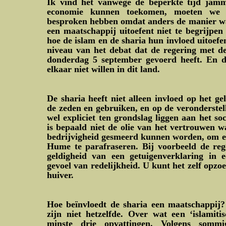
Ik vind het vanwege de beperkte tijd ja
economie kunnen toekomen, moeten we 
besproken hebben omdat anders de manier wa
een maatschappij uitoefent niet te begrijpen
hoe de islam en de sharia hun invloed uitoefe
niveau van het debat dat de regering met 
donderdag 5 september gevoerd heeft. En 
elkaar niet willen in dit land.
De sharia heeft niet alleen invloed op het g
de zeden en gebruiken, en op de veronderstell
wel expliciet ten grondslag liggen aan het so
is bepaald niet de olie van het vertrouwen 
bedrijvigheid gesmeerd kunnen worden, om e
Hume te parafraseren. Bij voorbeeld de reg
geldigheid van een getuigenverklaring in e
gevoel van redelijkheid. U kunt het zelf opzo
huiver.
Hoe beïnvloedt de sharia een maatschappij? 
zijn niet hetzelfde. Over wat een ‘islamitis
minste drie opvattingen. Volgens som