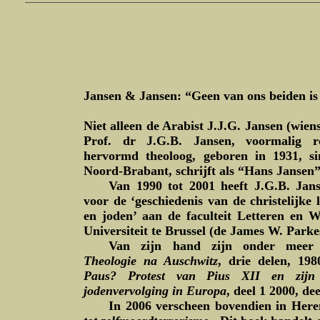
Jansen & Jansen: “Geen van ons beiden is
Niet alleen de Arabist J.J.G. Jansen (wien
Prof. dr J.G.B. Jansen, voormalig roo
hervormd theoloog, geboren in 1931, s
Noord-Brabant, schrijft als “Hans Jansen”
Van 1990 tot 2001 heeft J.G.B. Jans
voor de ‘geschiedenis van de christelijke
en joden’ aan de faculteit Letteren en W
Universiteit te Brussel (de James W. Parkes
Van zijn hand zijn onder meer
Theologie na Auschwitz
, drie delen, 19
Paus? Protest van Pius XII en zijn
jodenvervolging in Europa
, deel 1 2000, de
In 2006 verscheen bovendien in Here