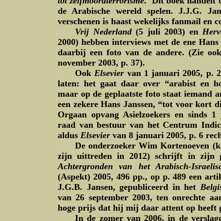
tot zelfmoordterrorisme
. Dit boek handelt 
de Arabische wereld spelen. J.J.G. Jan
verschenen is haast wekelijks fanmail en 
Vrij Nederland
(5 juli 2003) en
Herv
2000) hebben interviews met de ene Hans
daarbij een foto van de andere. (Zie o
november 2003, p. 37).
Ook
Elsevier
van 1 januari 2005, p. 2
laten: het gaat daar over “arabist en h
maar op de geplaatste foto staat iemand a
een zekere Hans Janssen, “tot voor kort d
Orgaan opvang Asielzoekers en sinds 1 
raad van bestuur van het Centrum Indica
aldus
Elsevier
van 8 januari 2005, p. 6 rec
De onderzoeker Wim Kortenoeven (k
zijn uittreden in 2012) schrijft in zij
Achtergronden van het Arabisch-Israelis
(Aspekt) 2005, 496 pp., op p. 489 een ar
J.G.B. Jansen, gepubliceerd in het
Belgi
van 26 september 2003, ten onrechte aan
hoge prijs dat hij mij daar attent op heeft
In de zomer van 2006, in de verslag