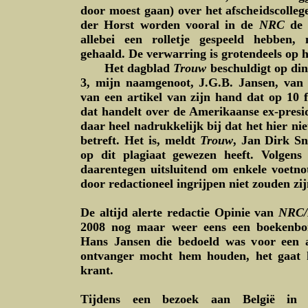
door moest gaan) over het afscheidscolleg
der Horst worden vooral in de
NRC
de 
allebei een rolletje gespeeld hebben,
gehaald. De verwarring is grotendeels op h
Het dagblad
Trouw
beschuldigt op din
3, mijn naamgenoot, J.G.B. Jansen, van 
van een artikel van zijn hand dat op 10 
dat handelt over de Amerikaanse ex-presi
daar heel nadrukkelijk bij dat het hier ni
betreft. Het is, meldt
Trouw
, Jan Dirk Sn
op dit plagiaat gewezen heeft. Volgens
daarentegen uitsluitend om enkele voetno
door redactioneel ingrijpen niet zouden z
De altijd alerte redactie Opinie van
NRC/
2008 nog maar weer eens een boekenbo
Hans Jansen die bedoeld was voor een 
ontvanger mocht hem houden, het gaat 
krant.
Tijdens een bezoek aan België in 