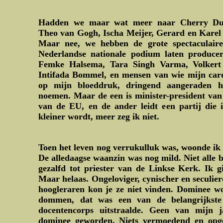
Hadden we maar wat meer naar Cherry Duy
Theo van Gogh, Ischa Meijer, Gerard en Karel 
Maar nee, we hebben de grote spectaculaire
Nederlandse nationale podium laten producer
Femke Halsema, Tara Singh Varma, Volkert
Intifada Bommel, en mensen van wie mijn card
op mijn bloeddruk, dringend aangeraden h
noemen. Maar de een is minister-president van e
van de EU, en de ander leidt een partij die i
kleiner wordt, meer zeg ik niet.
Toen het leven nog verrukulluk was, woonde ik 
De alledaagse waanzin was nog mild. Niet alle 
gezalfd tot priester van de Linkse Kerk. Ik g
Maar helaas. Ongeloviger, cynischer en seculie
hoogleraren kon je ze niet vinden. Dominee w
dommen, dat was een van de belangrijkste
docentencorps uitstraalde. Geen van mijn 
dominee geworden. Niets vermoedend en opge