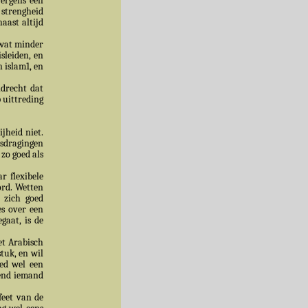
ergens een
 strengheid
aast altijd
 wat minder
sleiden, en
 islam1, en
ndrecht dat
 uittreding
jheid niet.
isdragingen
zo goed als
r flexibele
ord. Wetten
 zich goed
es over een
gaat, is de
et Arabisch
stuk, en wil
med wel een
gend iemand
feet van de