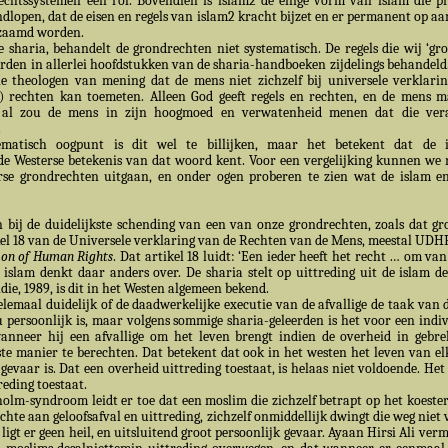
rechtssystemen een rol. Bovendien is islam2 de enige vorm van islam die pr
ndlopen, dat de eisen en regels van islam2 kracht bijzet en er permanent op aa
rzaamd worden.
a, behandelt de grondrechten niet systematisch. De regels die wij ‘gro
rden in allerlei hoofdstukken van de sharia-handboeken zijdelings behandeld
che theologen van mening dat de mens niet zichzelf bij universele verklarin
) rechten kan toemeten. Alleen God geeft regels en rechten, en de mens m
s al zou de mens in zijn hoogmoed en verwatenheid menen dat die ver
.
ematisch oogpunt is dit wel te billijken, maar het betekent dat de 
 de Westerse betekenis van dat woord kent. Voor een vergelijking kunnen we 
se grondrechten uitgaan, en onder ogen proberen te zien wat de islam en
 bij de duidelijkste schending van een van onze grondrechten, zoals dat gr
ikel 18 van de Universele verklaring van de Rechten van de Mens, meestal UD
ion of Human Rights
. Dat artikel 18 luidt: ‘Een ieder heeft het recht … om va
 islam denkt daar anders over. De sharia stelt op uittreding uit de islam de
ie, 1989, is dit in het Westen algemeen bekend.
helemaal duidelijk of de daadwerkelijke executie van de afvallige de taak van 
u persoonlijk is, maar volgens sommige sharia-geleerden is het voor een indiv
anneer hij een afvallige om het leven brengt indien de overheid in gebrek
iste manier te berechten. Dat betekent dat ook in het westen het leven van elk
 gevaar is. Dat een overheid uittreding toestaat, is helaas niet voldoende. Het
reding toestaat.
olm-syndroom leidt er toe dat een moslim die zichzelf betrapt op het koeste
hte aan geloofsafval en uittreding, zichzelf onmiddellijk dwingt die weg niet 
 ligt er geen heil, en uitsluitend groot persoonlijk gevaar. Ayaan Hirsi Ali ver