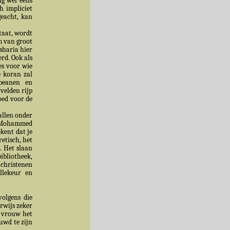
ng wel eens
h impliciet
eacht, kan
taat, wordt
m van groot
sharia hier
rd. Ook als
es voor wie
e koran zal
peanen en
velden rijp
oed voor de
allen onder
at Mohammed
kent dat je
etisch, het
. Het slaan
ibliotheek,
 christenen
llekeur en
olgens die
rwijs zeker
e vrouw het
uwd te zijn