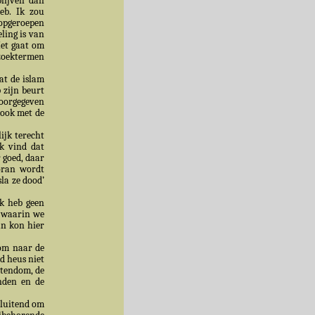
blijven dan
eb. Ik zou
 opgeroepen
ling is van
Het gaat om
 zoektermen
t de islam
 zijn beurt
doorgegeven
 ook met de
ijk terecht
Ik vind dat
r goed, daar
oran wordt
sla ze dood’
Ik heb geen
 waarin we
an kon hier
dom naar de
id heus niet
istendom, de
enden en de
sluitend om