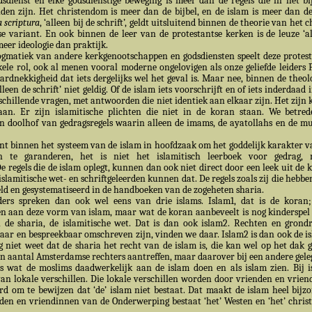
dsdienst en elke godsdienstige beweging is meer dan de regels die in het b
nden zijn. Het christendom is meer dan de bijbel, en de islam is meer dan d
a scriptura
, ‘alleen bij de schrift’, geldt uitsluitend binnen de theorie van het
se variant. En ook binnen de leer van de protestantse kerken is de leuze ‘al
meer ideologie dan praktijk.
gmatiek van andere kerkgenootschappen en godsdiensten speelt deze protest
ele rol, ook al menen vooral moderne ongelovigen als onze geliefde leiders 
rdnekkigheid dat iets dergelijks wel het geval is. Maar nee, binnen de theol
alleen de schrift’ niet geldig. Of de islam iets voorschrijft en of iets inderdaad
schillende vragen, met antwoorden die niet identiek aan elkaar zijn. Het zijn 
aan. Er zijn islamitische plichten die niet in de koran staan. We betre
n doolhof van gedragsregels waarin alleen de imams, de ayatollahs en de mu
nt binnen het systeem van de islam in hoofdzaak om het goddelijk karakter v
n te garanderen, het is niet het islamitisch leerboek voor gedrag,
e regels die de islam oplegt, kunnen dan ook niet direct door een leek uit de 
slamitische wet- en schriftgeleerden kunnen dat. De regels zoals zij die hebbe
ld en gesystematiseerd in de handboeken van de zogeheten sharia.
ders spreken dan ook wel eens van drie islams. Islam1, dat is de koran;
en aan deze vorm van islam, maar wat de koran aanbeveelt is nog kinderspel
 de sharia, de islamitische wet. Dat is dan ook islam2. Rechten en grond
aar en bespreekbaar omschreven zijn, vinden we daar. Islam2 is dan ook de i
 niet weet dat de sharia het recht van de islam is, die kan wel op het dak g
en aantal Amsterdamse rechters aantreffen, maar daarover bij een andere gele
is wat de moslims daadwerkelijk aan de islam doen en als islam zien. Bij i
van lokale verschillen. Die lokale verschillen worden door vrienden en vrie
rd om te bewijzen dat ‘de’ islam niet bestaat. Dat maakt de islam heel bijz
nden en vriendinnen van de Onderwerping bestaat ‘het’ Westen en ‘het’ chri