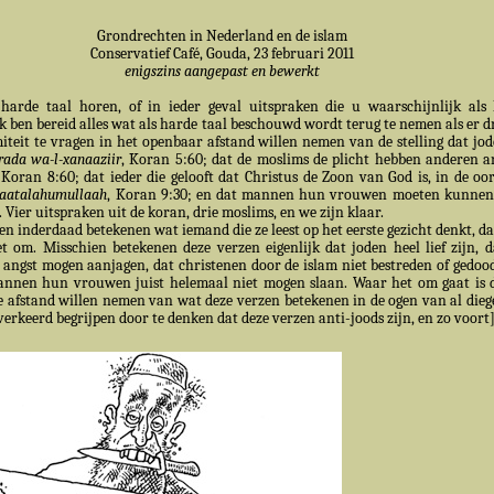
Grondrechten in Nederland en de islam
Conservatief Café, Gouda, 23 februari 2011
enigszins aangepast en bewerkt
arde taal horen, of in ieder geval uitspraken die u waarschijnlijk als 
 ben bereid alles wat als harde taal beschouwd wordt terug te nemen als er d
teit te vragen in het openbaar afstand willen nemen van de stelling dat jo
irada wa-l-xanaaziir
, Koran 5:60; dat de moslims de plicht hebben anderen a
 Koran 8:60; dat ieder die gelooft dat Christus de Zoon van God is, in de oo
aatalahumullaah
, Koran 9:30; en dat mannen hun vrouwen moeten kunnen
4. Vier uitspraken uit de koran, drie moslims, en we zijn klaar.
zen inderdaad betekenen wat iemand die ze leest op het eerste gezicht denkt, d
et om. Misschien betekenen deze verzen eigenlijk dat joden heel lief zijn, 
 angst mogen aanjagen, dat christenen door de islam niet bestreden of gedoo
nnen hun vrouwen juist helemaal niet mogen slaan. Waar het om gaat is d
e afstand willen nemen van wat deze verzen betekenen in de ogen van al dieg
verkeerd begrijpen door te denken dat deze verzen anti-joods zijn, en zo voort