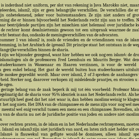
is inderdaad niet uniform, per slot van rekening is Java Marokko niet, maa
leerden, islam2, zijn er geen belangrijke verschillen. De verschillen die e
ijn onbetekenend, zeker voor buitenstaanders. Ze zijn niet anders of gr
ening die er binnen bijvoorbeeld het Nederlands recht zijn aan te treffen. 
ar bestrijdende partijen zijn het misschien niet helemaal over juridische k
 de rechter komt desalniettemin gewoon tot een uitspraak waarmee de zaak 
echt bestaat dus, ondanks de meningsverschillen van de advocaten.
ummer 1 van islam2 is, zoals de vrienden en de vriendinnen van de islam
stemming, in het Arabisch de
igmaa3
. Dit principe staat het ontstaan in de we
elangrijke verschillen binnen de sharia.
 zijn we bijzonder gezegend, want hier hebben we ook nog een islam4: de d
slamologen als de professoren Fred Leemhuis en Maurits Berger. Wat deze
studeerkamers in Wassenaar en Haaren verzinnen, is voor de wereld 
 geen enkel belang. Het gaat de wereld buiten hun studeerkamers uitslui
n de moskee gepredikt wordt. Maar over islam1, 2 of 3 spreken de aanhangers
heid. Sterker nog, daarover verkopen zij misleidende praatjes, en strooien u 
de ogen.
geringe belang van de zaak beperk ik mij tot één voorbeeld: Professor Mau
egelmatig dat de sharia voor 95% identiek is aan het Nederlands recht. Als h
natuurlijk heel goed dat het niet waar is, dan hebben moslims weinig te klage
egt het nog niets. Het DNA van de chimpansee en de mens zijn voor nog wel m
er meestal wel enig verschil tussen een mens en een chimpansee. Bovendien, als
 van de sharia nu net de juridische positie van joden en andere niet-moslims 
s.
ver rechten praten, in de islam en in het Nederlandse rechtssysteem, moete
 Islam1 en islam3 zijn niet juridisch van aard, en laten zich niet helder uit 
 Islam4 is flauwekul van geflipte would-be dominees, alleen islam2 spe