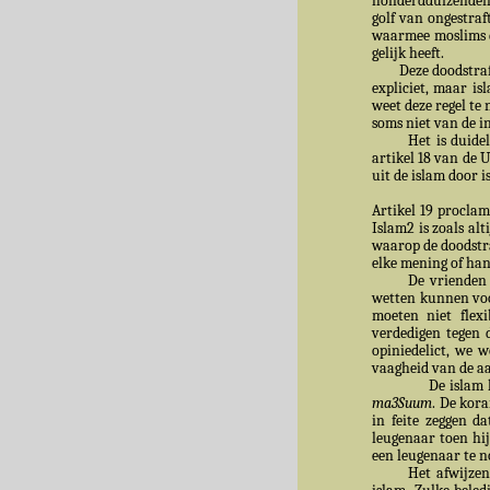
honderdduizenden 
golf van ongestraf
waarmee moslims d
gelijk heeft.
Deze doodstraf vo
expliciet, maar is
weet deze regel te
soms niet van de i
Het is duide
artikel 18 van de 
uit de islam door 
Artikel 19 proclam
Islam2 is zoals al
waarop de doodstra
elke mening of han
De vrienden 
wetten kunnen voor
moeten niet flexi
verdedigen tegen 
opiniedelict, we w
vaagheid van de a
De islam 
ma3Suum
. De kora
in feite zeggen d
leugenaar toen hi
een leugenaar te 
Het afwijzen