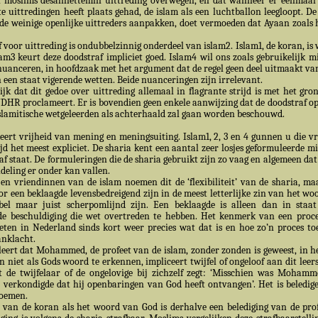
moslims desalniettemin uittreding overwegen, en dat wanneer er eenmaal 
te uittredingen heeft plaats gehad, de islam als een luchtballon leegloopt. De
e weinige openlijke uittreders aanpakken, doet vermoeden dat Ayaan zoals h
or uittreding is ondubbelzinnig onderdeel van islam2. Islam1, de koran, is
lam3 keurt deze doodstraf impliciet goed. Islam4 wil ons zoals gebruikelijk mi
 nuanceren, in hoofdzaak met het argument dat de regel geen deel uitmaakt van
n een staat vigerende wetten. Beide nuanceringen zijn irrelevant.
lijk dat dit gedoe over uittreding allemaal in flagrante strijd is met het gro
UDHR proclameert. Er is bovendien geen enkele aanwijzing dat de doodstraf op
islamitische wetgeleerden als achterhaald zal gaan worden beschouwd.
eert vrijheid van mening en meningsuiting. Islam1, 2, 3 en 4 gunnen u die vri
tijd het meest expliciet. De sharia kent een aantal zeer losjes geformuleerde m
f staat. De formuleringen die de sharia gebruikt zijn zo vaag en algemeen dat 
deling er onder kan vallen.
en vriendinnen van de islam noemen dit de ‘flexibiliteit’ van de sharia, maa
 een beklaagde levensbedreigend zijn in de meest letterlijke zin van het wo
bel maar juist scherpomlijnd zijn. Een beklaagde is alleen dan in staat
de beschuldiging die wet overtreden te hebben. Het kenmerk van een proc
eten in Nederland sinds kort weer precies wat dat is en hoe zo’n proces toe
anklacht.
leert dat Mohammed, de profeet van de islam, zonder zonden is geweest, in h
n niet als Gods woord te erkennen, impliceert twijfel of ongeloof aan dit leer
at de twijfelaar of de ongelovige bij zichzelf zegt: ‘Misschien was Moham
j verkondigde dat hij openbaringen van God heeft ontvangen’. Het is beledi
noemen.
 van de koran als het woord van God is derhalve een belediging van de pro