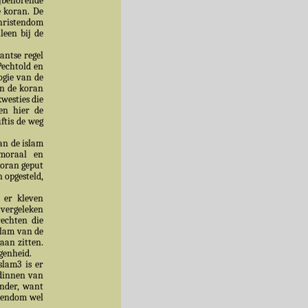
ijbehorende
e koran. De
 christendom
leen bij de
antse regel
Pechtold en
ogie van de
 in de koran
kwesties die
den hier de
ftis de weg
an de islam
 moraal en
koran geput
n opgesteld,
 er kleven
 vergeleken
rechten die
slam van de
aan zitten.
genheid.
slam3 is er
ndinnen van
onder, want
stendom wel