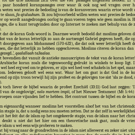
 tot die drie moslims zich over die vier passages uitgelaten hebben. Er 
 paar honderd koranpassages over waar ik ook nog wel vragen over h
en weten wat precies de bedoeling is van de koranverzen waarin ertoe wordt
 te slaan,
fa-qtuluuhum
. Ik zou bijvoorbeeld willen weten wat precies de bedoe
er op wordt aangedrongen oorlog te gaan voeren tegen wie geen moslim is. 
ages, die u kunt terugvinden door op Internet te zoeken met behulp van de
s
.
at de koran Gods woord is. Daarmee wordt bedoeld dat moslims geloven da
ekst van de koran letterlijk zo aan de aartsengel Gabriel gegeven heeft, die op
eeft doorgegeven aan Mohammed (570-632), die dat ook weer letterlijk heeft 
ssen, die dat letterlijk zo hebben opgeschreven. Moslims citeren de koran dan
gezegd..’,
qaalallaah ta3aalaa
.
rt bovendien dat vanuit de antieke manuscripten de tekst van de koran letterl
Arabische koran zoals die tegenwoordig gedrukt in winkels te koop ligt. 
 wel heel erg veel om te geloven, er zijn wel heel veel schakels in het spel, maa
 om. Iedereen gelooft wel eens wat. Waar het om gaat is dat God in de k
tend op zijn troon terwijl hij zijn profeet en de gelovigen toe sist ‘sla ze dood, 
).
 toch liever de bijbel waarin de profeet Ezechiël (33:11) God laat zeggen: ‘
d van de ongelovige’,
nolo mortem impii,
of het Nieuwe Testament (Mt 5:44)
oepen onze vijanden lief te hebben. Het contrast tussen de bijbel en de kor
m eigenaardig wanneer moslims het voorstellen alsof het van het christen
n stapje is, dat u nodig eens zou moeten zetten. Dat ze dat zelf in werkelijkhe
 uit het feit dat de islam op het omgekeerde stapje, van de islam naar het chr
en denkt u niet dat het hier om een theoretische zaak gaat, zoals de vri
 islam u wel eens wijs proberen te maken.
t bij vraag naar de grondrechten in de islam niet allereerst en zeker niet uit