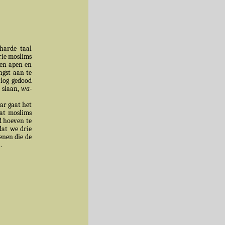
harde taal
rie moslims
den apen en
ngst aan te
rlog gedood
 slaan,
wa-
aar gaat het
dat moslims
d hoeven te
at we drie
enen die de
].