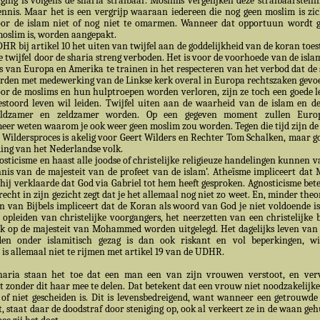
iging is volgens de sharia strafbaar. Moslims vergelijken deze strafbaarstelli
ennis. Maar het is een vergrijp waaraan iedereen die nog geen moslim is zic
oor de islam niet of nog niet te omarmen. Wanneer dat opportuun wordt g
moslim is, worden aangepakt.
HR bij artikel 10 het uiten van twijfel aan de goddelijkheid van de koran toes
e twijfel door de sharia streng verboden. Het is voor de voorhoede van de isla
 van Europa en Amerika te trainen in het respecteren van het verbod dat de 
orden met medewerking van de Linkse kerk overal in Europa rechtszaken gevoe
oor de moslims en hun hulptroepen worden verloren, zijn ze toch een goede l
estoord leven wil leiden. Twijfel uiten aan de waarheid van de islam en d
zeldzamer en zeldzamer worden. Op een gegeven moment zullen Euro
er weten waarom je ook weer geen moslim zou worden. Tegen die tijd zijn de 
 Wildersproces is akelig voor Geert Wilders en Rechter Tom Schalken, maar g
ing van het Nederlandse volk.
cisme en haast alle joodse of christelijke religieuze handelingen kunnen v
ennis van de majesteit van de profeet van de islam’. Atheïsme impliceert d
 hij verklaarde dat God via Gabriel tot hem heeft gesproken. Agnosticisme bete
ht in zijn gezicht zegt dat je het allemaal nog niet zo weet. En, minder theor
n van Bijbels impliceert dat de Koran als woord van God je niet voldoende is
 opleiden van christelijke voorgangers, het neerzetten van een christelijke b
tiek op de majesteit van Mohammed worden uitgelegd. Het dagelijks leven van
en onder islamitisch gezag is dan ook riskant en vol beperkingen, wi
is allemaal niet te rijmen met artikel 19 van de UDHR.
haria staan het toe dat een man een van zijn vrouwen verstoot, en verv
t zonder dit haar mee te delen. Dat betekent dat een vrouw niet noodzakelijke
l of niet gescheiden is. Dit is levensbedreigend, want wanneer een getrouwd
, staat daar de doodstraf door steniging op, ook al verkeert ze in de waan geh