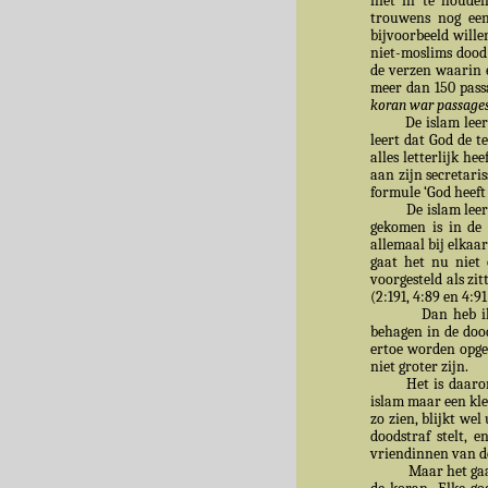
niet in te houden
trouwens nog een
bijvoorbeeld will
niet-moslims dood
de verzen waarin 
meer dan 150 pass
koran war passage
De islam leert d
leert dat God de t
alles letterlijk h
aan zijn secretari
formule ‘God heeft 
De islam lee
gekomen is in de 
allemaal bij elkaar
gaat het nu niet
voorgesteld als zit
(2:191, 4:89 en 4:91
Dan heb ik
behagen in de doo
ertoe worden opger
niet groter zijn.
Het is daaro
islam maar een klei
zo zien, blijkt wel
doodstraf stelt, 
vriendinnen van de
Maar het gaa