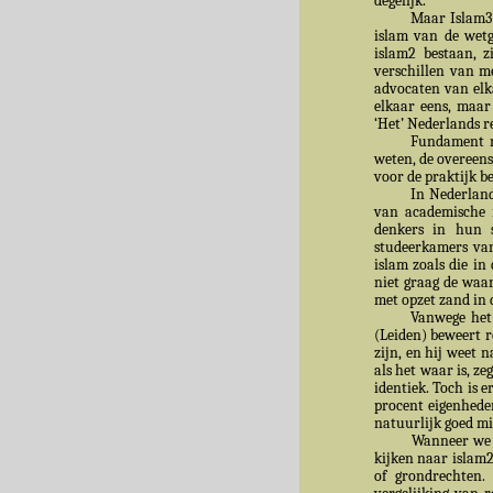
degelijk.
Maar Islam3 
islam van de wetge
islam2 bestaan, z
verschillen van m
advocaten van elka
elkaar eens, maar
‘Het’ Nederlands r
Fundament n
weten, de overeen
voor de praktijk b
In Nederland
van academische i
denkers in hun 
studeerkamers van
islam zoals die i
niet graag de waar
met opzet zand in 
Vanwege het 
(Leiden) beweert r
zijn, en hij weet 
als het waar is, z
identiek. Toch is 
procent eigenheden
natuurlijk goed mi
Wanneer we o
kijken naar islam2.
of grondrechten.