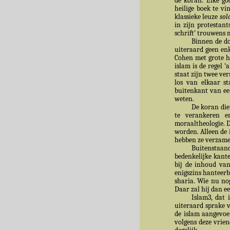
de koran. Elke go
heilige boek te vi
klassieke leuze
sol
in zijn protestant
schrift’ trouwens 
Binnen de do
uiteraard geen enk
Cohen met grote ha
islam is de regel ‘
staat zijn twee ver
los van elkaar st
buitenkant van ee
weten.
De koran die
te verankeren e
moraaltheologie. D
worden. Alleen de i
hebben ze verzame
Buitenstaan
bedenkelijke kant
bij de inhoud van
enigszins hanteerb
sharia. Wie nu nog
Daar zal hij dan e
Islam3, dat 
uiteraard sprake 
de islam aangevoe
volgens deze vrie