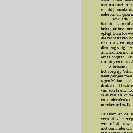
islam. Zulke beled
met majesteitssch
schuldig maakt d
iedereen die geen 
Terwijl de UD
het uiten van zulk
belang de bewoners
oplegt. Daartoe w
die rechtszaken d
een rustig en ong
dientengevolge 
Amerikanen niet me
om te oogsten. Het
training en opvoed
Atheïsme, agnosti
het vergrijp ‘sch
heeft gelogen toen
tegen Mohammed rec
drukken of bezitte
van een kruis, het
alles kan als kri
en andersdenkend
onzekerheden. Dat 
De islam en de s
verstoting herroep
weet of zij nu we
met een ander doet