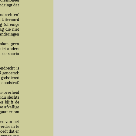
ofessioneel
ndringt dat
ndrechten’
. Uiteraard
g (of enige
ag die niet
anderingen
islam geen
niet anders
 de sharia
ondrecht is
HR genoemd:
n godsdienst
 doodstraf.
de overheid
idu slechts
e blijft de
e afvallige
 gaat er om
ren van het
verder in te
moedt dat er