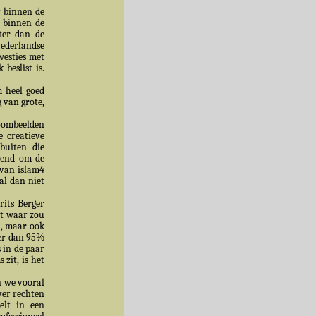
r binnen de
r binnen de
oter dan de
Nederlandse
westies met
beslist is.
 heel goed
g van grote,
roombeelden
 creatieve
buiten die
tend om de
 van islam4
al dan niet
rits Berger
et waar zou
n, maar ook
eer dan 95%
 in de paar
zit, is het
n we vooral
over rechten
elt in een