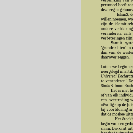
vergelijking van 
personeel heeft ro
deze regels gehoo
Islam2, de shari
willen noemen, wo
zijn de islamitis
andere verklaring
veranderen, zelf
verbeteringen zijn
Vanuit syst
‘grondrechten’ in
dan van de wester
daarover zeggen.
Laten we beginnen
neergelegd in art
Universal Declarat
te veranderen’. De
Sinds Salman Rushd
Het is niet 
of van elk individ
een overtreding w
afvallige op de ju
bij voortduring in
dat de moskee uitt
Het Stockh
begin van een gedac
slaan. Die kant uit