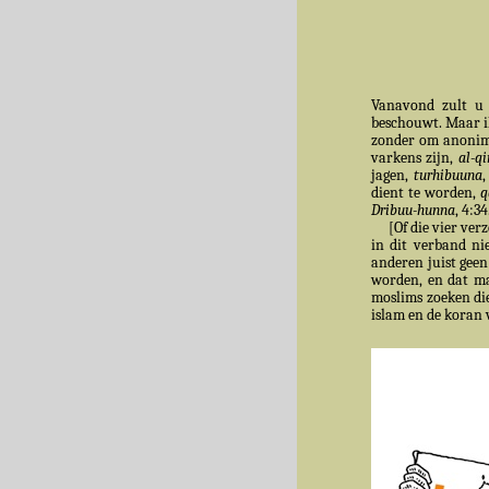
Vanavond zult u h
beschouwt. Maar ik
zonder om anonimi
varkens zijn,
al-q
jagen,
turhibuuna
,
dient te worden,
q
Dribuu-hunna
, 4:3
[Of die vier ver
in dit verband ni
anderen juist geen
worden, en dat ma
moslims zoeken di
islam en de koran 