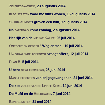
Zelfredzaamheid
, 23 augustus 2014
I
n de straten
waar moslims wonen, 16 augustus 2014
Sharia-fundo
’
s graven een kuil, 9 augustus 2014
Na
zaterdag
komt zondag, 2 augustus 2014
Het rijk van de
nieuwe Kalief
, 26 juli 2014
Onrecht en gebrek?
Weg er mee!, 19 juli 2014
Uw stralende toekomst
vraagt offers, 12 juli 2014
Plan B
, 5 juli 2014
U bent
gewaarschuwd
, 28 juni 2014
Massa-executies
van krijgsgevangenen, 21 juni 2014
De zes
zuilen van de Linkse Kerk
,
14 juni 2014
De Mufti en de
Holocaust
, 7 juni 2014
Bondgenoten
, 31 mei 2014