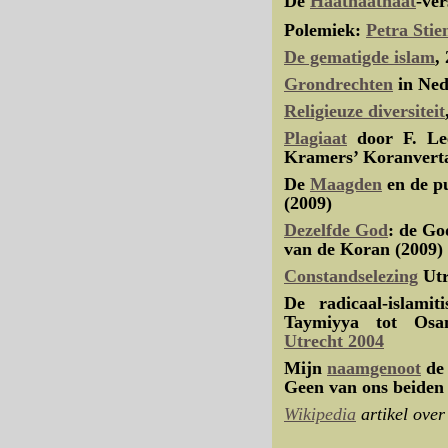
De
Haathaathaat
-ver
Polemiek:
Petra Stie
De gematigde islam
,
Grondrechten
in Ned
Religieuze diversiteit
Plagiaat
door F. Le
Kramers’ Koranverta
De
Maagden
en de p
(2009)
Dezelfde God
: de Go
van de Koran (2009)
Constandselezing
Utr
De radicaal-islamit
Taymiyya tot O
Utrecht 2004
Mijn
naamgenoot
de 
Geen van ons beiden 
Wikipedia
artikel ove