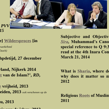
 PVV in het EUP, met
015
te]
Wildersproces
[in
ewerkt/html
 Dutch)
 hpdetijd, 27 december
land, Nijkerk 2014
t
van de Islam?’,
RD
,
e
vrijheid,
2013
Leiden, 2013
ook verschenen op de
nu, 2013