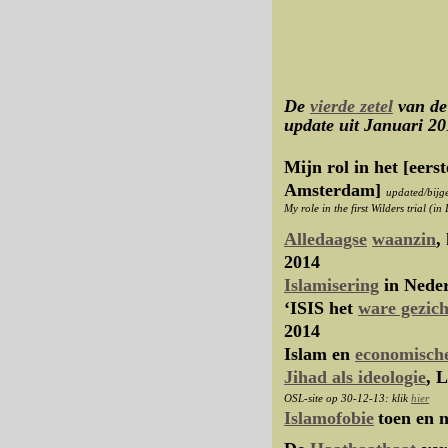
De
vierde zetel
van de
update uit Januari 2
Mijn rol in het [eers
Amsterdam]
updated/bijg
My role in the first Wilders trial (in
Alledaagse
waanzin
,
2014
Islamisering
in Neder
‘ISIS het
ware gezich
2014
Islam en
economisch
Jihad als ideologie
, 
OSL-site op 30-12-13: klik
hier
Islamofobie
toen en 