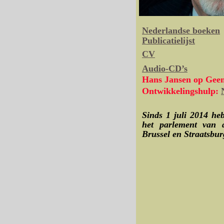
Nederlandse boeken
Publicatielijst
CV
A
udio-CD’s
Hans Jansen op Geen
Ontwikkelingshulp:
Sinds 1 juli 2014 he
het parlement van 
Brussel en Straatsbur