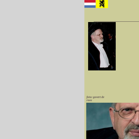
foto: govert de
roos