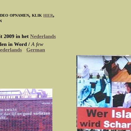
video opnamen, klik
hier
,
n
it 2009 in het
Nederlands
elen in Word /
A few
ederlands
German