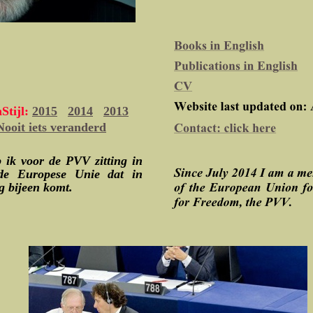
Stijl:
2015
2014
2013
Nooit iets veranderd
b ik voor de PVV zitting in
de Europese Unie dat in
g bijeen komt.