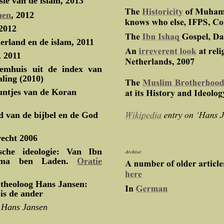
sie van de islam, 2013
nen
, 2012
 2012
erland en de islam, 2011
, 2011
emhuis uit de index van
ling (2010)
untjes van de Koran
d van de bijbel en de God
echt 2006
ische ideologie: Van Ibn
sama ben Laden.
Oratie
theoloog Hans Jansen:
is de ander
r Hans Jansen