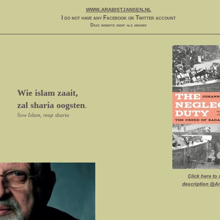
www.arabistjansen.nl
I do not have any Facebook or Twitter account
Deze website dient als archief
Wie islam zaait,
zal sharia oogsten
.
Sow Islam, reap sharia